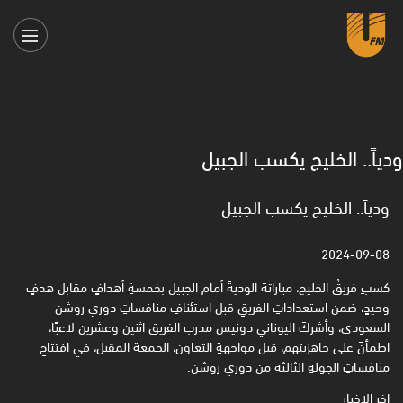
ودياً.. الخليج يكسب الجبيل
ودياً.. الخليج يكسب الجبيل
2024-09-08
كسبِ فريقُ الخليج، مباراتهَ الوديةَ أمام الجبيل بخمسةِ أهدافٍ مقابل هدفٍ
وحيدٍ، ضمن استعداداتِ الفريقِ قبل استئنافِ منافساتِ دوري روشن
السعودي، وأشركَ اليوناني دونيس مدرب الفريق اثنين وعشرين لاعبًا،
اطمأنَ على جاهزيتهم، قبل مواجهةِ التعاون، الجمعة المقبل، في افتتاحِ
منافساتِ الجولةِ الثالثة من دوري روشن.
اخر الاخبار