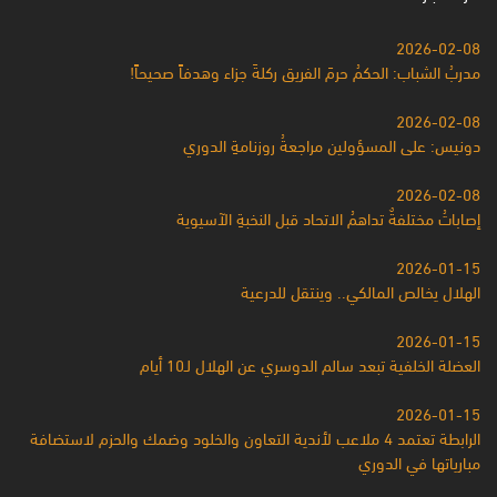
2026-02-08
مدربُ الشباب: الحكمُ حرمَ الفريق ركلةَ جزاء وهدفاً صحيحاً!
2026-02-08
دونيس: على المسؤولين مراجعةُ روزنامةِ الدوري
2026-02-08
إصاباتُ مختلفةٌ تداهمُ الاتحاد قبل النخبةِ الآسيوية
2026-01-15
الهلال يخالص المالكي.. وينتقل للدرعية
2026-01-15
العضلة الخلفية تبعد سالم الدوسري عن الهلال لـ10 أيام
2026-01-15
الرابطة تعتمد 4 ملاعب لأندية التعاون والخلود وضمك والحزم لاستضافة
مبارياتها في الدوري