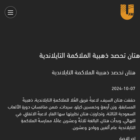
هتان تحصد ذهبية الملاكمة التايلاندية
هتان تحصد ذهبية الملاكمة التايلاندية
2024-10-07
حققت هتان السيف، لاعبةُ فريق العُلا للملاكمةِ التايلاندية، ذهبيةَ
المسابقةِ، وزن أربعةٍ وخمسين كيلو، سيدات، ضمن منافساتِ دورةِ الألعاب
السعودية الثالثة، وتجاوزت هتان نظيرتها سها الفار، لاعبةَ الاتفاقِ، في
النهائي، وبدأت هتان، البالغة ثلاثةً وعشرين عامًا، ممارسةَ الملاكمةِ
التايلاندية عام ألفين وواحدٍ وعشرين.
اخر الاخبار