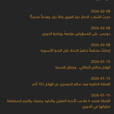
2026-02-08
مدربُ الشباب: الحكمُ حرمَ الفريق ركلةَ جزاء وهدفاً صحيحاً!
2026-02-08
دونيس: على المسؤولين مراجعةُ روزنامةِ الدوري
2026-02-08
إصاباتُ مختلفةٌ تداهمُ الاتحاد قبل النخبةِ الآسيوية
2026-01-15
الهلال يخالص المالكي.. وينتقل للدرعية
2026-01-15
العضلة الخلفية تبعد سالم الدوسري عن الهلال لـ10 أيام
2026-01-15
الرابطة تعتمد 4 ملاعب لأندية التعاون والخلود وضمك والحزم لاستضافة
مبارياتها في الدوري