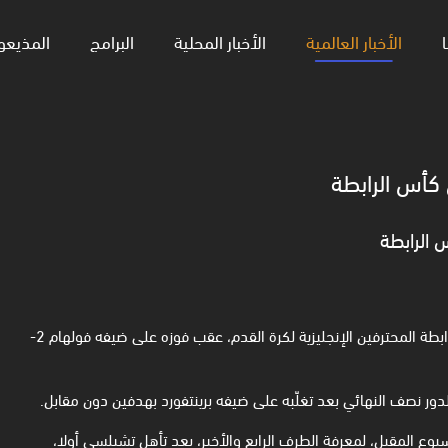
ا
الأخبار العالمية
الأخبار المحلية
البرامج
المذيعو
كأس الرابطة
الرابطة
تأهل فريق نيوكاسل يونايتد إلى الدور نصف النهائي من بطولة كأس رابطة المحترفين الإنجليزية لكرة القدم، عقب فوزه على ضيفه فولهام 2-
ور نصف النهائي بعد تغلّبه على ضيفه برينتفورد بهدفين دون مقابل.
سبوع المقبل، لمعرفة الطرف الرابع والأخير، بعد تأهل تشيلسي أولا،