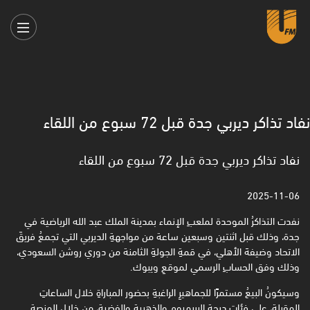
نفاد تذاكر ديربي جدة قبل 72 سبوع من اللقاء
نفاد تذاكر ديربي جدة قبل 72 سبوع من اللقاء
2025-11-06
نفدت التذاكرُ الموحدة لملعبِ الإنماء بمدينة الملك عبد الله الرياضية في
جدة، وذلك قبل اثنتين وسبعين ساعة من ‏مواجهةِ الديربي التي تجمعُ فريقَ
الاتحاد وضيفهَ الأهلي، في قمةِ الجولةِ الثامنة من دوري روشن السعودي،
وذلك ‏وفق الحسابِ الرسمي لموقعِ ويبوك.‏
وسيكونُ البيعُ مستمرًا للجماهيرِ الراغبةِ بحضور المباراةِ خلال الساعاتِ
المقبلة، على فئاتِ درجةِ البريميوم والذهبية ‏والفضية، من خلال المنصةِ.‏