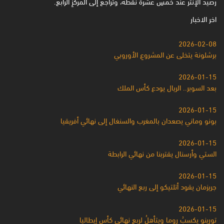
رصيدُ الإنتر عند خمسِ عشرة نقطةً، وتراجعَ إلى المركزِ الرابع.
اخر الاخبار
2026-02-08
برشلونة يتخلى عن المشروعِ الأوروبي
2026-01-15
بعد السوبر.. الريال يودع كأس الملك
2026-01-15
بونو وماني يصعدان بالمغرب والسنغال إلى نهائي أفريقيا
2026-01-15
الستي وأرسنال يقتربنا من نهائي الرابطة
2026-01-15
جريزمان يقود أتلتيكو إلى ربع النهائي
2026-01-15
تورينو يكسبُ روما ويتأهلُ لربع نهائي كأس إيطاليا