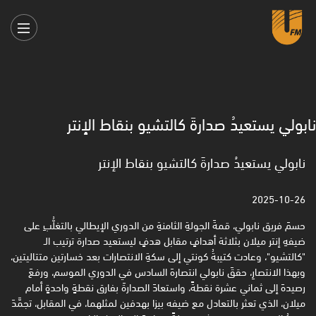
نابولي يستعيدُ صدارةَ كالتشيو بنقاط الإنتر
نابولي يستعيدُ صدارةَ كالتشيو بنقاط الإنتر
2025-10-26
حسمَ فريق نابولي، قمةَ الجولةِ الثامنةِ من الدوري الإيطالي بالتغلُّبِ على
ضيفهِ إنتر ميلان بثلاثة أهدافٍ مقابل هدفٍ ليستعيد صدارة ترتيب الـ
"كالتشيو"، وعادت كتيبةُ كونتي إلى سكةِ الانتصارات بعد خسارتين متتاليتين،
وبهذا الانتصارِ، حققَ نابولي انتصارهَ السادس في الدوري الموسم، ورفعَ
رصيدهَ إلى ثماني عشرة نقطةً، واستعادَ الصدارةَ بفارق نقطةٍ واحدةٍ أمام
ميلان، الذي تعثر بالتعادل مع ضيفه بيزا بهدفين لمثلهما، في المقابل، تجمَّدَ