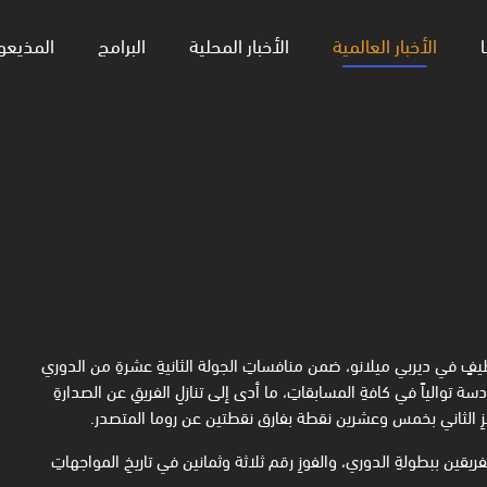
ا
الأخبار العالمية
الأخبار المحلية
البرامج
المذيعو
يفٍ في ديربي ميلانو، ضمن منافساتِ الجولة ‏الثانيةِ عشرةِ من الدوري
ة توالياً في كافةِ المسابقاتِ، ما أدى إلى تنازلِ الفريقِ ‏عن الصدارةِ
كزِ الثاني بخمس وعشرين نقطة ‏بفارق نقطتين عن روما المتصدر. ‏
قين ببطولةِ الدوري، والفوزِ رقم ثلاثة ‏وثمانين في تاريخِ المواجهاتِ