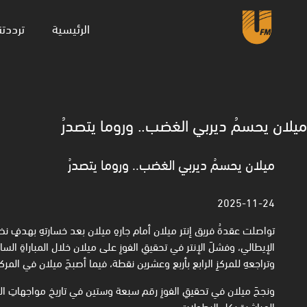
(current)
الرئيسية
ترددتن
ميلان يحسمُ ديربي الغضب.. وروما يتصدرُ
ميلان يحسمُ ديربي الغضب.. وروما يتصدرُ
2025-11-24
تواصلت عقدةُ فريق إنتر ميلان أمام جارهِ ميلان بعد خسارتهِ بهدفٍ نظ
الإيطالي، وفشلَ الإنتر في تحقيقِ الفوزِ على ميلان خلال المباراةِ السادس
وتراجعهِ للمركزِ الرابع بأربع وعشرين نقطة، فيما أصبحَ ميلان في المر
ونجحَ ميلان في تحقيقِ الفوزِ رقم سبعة وستين في تاريخِ مواجهاتِ الفري
المباشرةِ بكل البطولات.‏