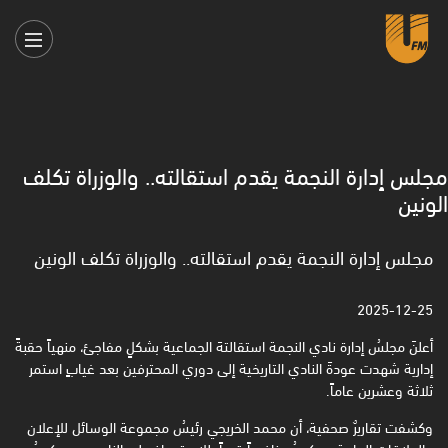
مجلس إدارة النجمة يقدم استقالته.. والوزراة تكلف
الونين
مجلس إدارة النجمة يقدم استقالته.. والوزراة تكلف الونين
2025-12-25
أعلنَ مجلسُ إدارة نادي النجمة استقالتهَ الجماعية بشكلٍ مفاجئ، منهياً حقبةً
إدارية شهدت عودةَ النادي التاريخية إلى دوري المحترفين بعد غيابٍ استمر
ثلاثة وعشرين عاماً.
وكشفت تقاريرٌ صحفية، أن محمد الخريجي رئيسُ مجموعة الوسائل للإعلان
والعلاقات العامة سيكونُ منافساً قوياً للاستحواذِ على النادي، وسيكونُ