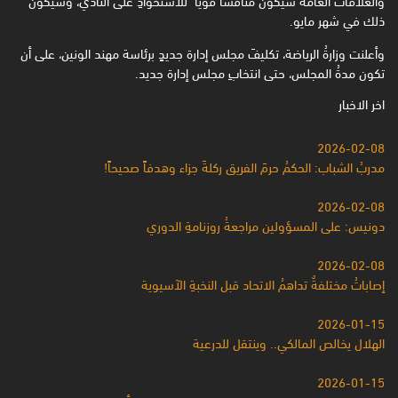
ذلك في شهر مايو.
وأعلنت وزارةُ الرياضة، تكليفَ مجلس إدارة جديدٍ برئاسة مهند الونين، على أن
تكون مدةُ المجلس، حتى انتخابِ مجلس إدارة جديد.
اخر الاخبار
2026-02-08
مدربُ الشباب: الحكمُ حرمَ الفريق ركلةَ جزاء وهدفاً صحيحاً!
2026-02-08
دونيس: على المسؤولين مراجعةُ روزنامةِ الدوري
2026-02-08
إصاباتُ مختلفةٌ تداهمُ الاتحاد قبل النخبةِ الآسيوية
2026-01-15
الهلال يخالص المالكي.. وينتقل للدرعية
2026-01-15