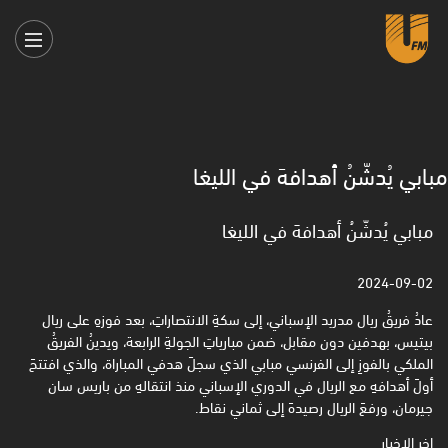
مبابي يُدشّنُ أهدافهَ في الليغا
مبابي يُدشّنُ أهدافهَ في الليغا
2024-09-02
عادُ فريقُ ريال مدريد الإسباني، إلى سكةِ الانتصاراتِ، بعد فوزهِ على ريال
بيتيس، بهدفين دون مقابل، ضمن مبارياتِ الجولةِ الرابعة، ويدينُ الفريقُ
الملكي بالفوزِ إلى الفرنسي مبابي الذي سجلَ هدفي المباراة، والذي افتتحَ
أولَ أهدافهِ مع الريال في الدوري الإسباني منذ انتقالهِ من باريس سان
جيرمان، ورفعَ الريال رصيدهَ إلى ثماني نقاط.
اخر الاخبار