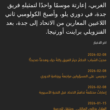
الغربي، إعارتهَ موسمًا واحدًا لتمثيلهِ فريق
جدة، في دوري يلو، وأصبحَ الكولومبي ثاني
اللاعبين المعارين من الاتحاد إلى جدة، بعد
الفنزويلي براينت أورتيجا.
اخر الاخبار
2026-02-08
مدربُ الشباب: الحكمُ حرمَ الفريق ركلةَ جزاء وهدفاً صحيحاً!
2026-02-08
دونيس: على المسؤولين مراجعةُ روزنامةِ الدوري
2026-02-08
إصاباتُ مختلفةٌ تداهمُ الاتحاد قبل النخبةِ الآسيوية
2026-01-15
الهلال يخالص المالكي.. وينتقل للدرعية