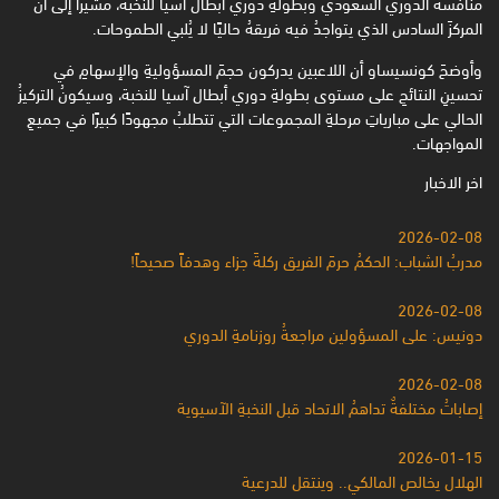
منافسة الدوري السعودي وبطولةِ دوري ‏أبطال آسيا للنخبة، مشيرًا إلى أن
المركزَ السادس الذي يتواجدُ فيه فريقهُ حاليًا لا يُلبي الطموحات.‏
وأوضحَ كونسيساو أن اللاعبين يدركون حجمَ المسؤوليةِ والإسهامِ في
تحسينِ النتائجِ على مستوى بطولةِ دوري أبطال ‏آسيا للنخبة، وسيكونُ التركيزُ
الحالي على مبارياتِ مرحلةِ المجموعات التي تتطلبُ مجهودًا كبيرًا في جميعِ
‏المواجهات.‏
اخر الاخبار
2026-02-08
مدربُ الشباب: الحكمُ حرمَ الفريق ركلةَ جزاء وهدفاً صحيحاً!
2026-02-08
دونيس: على المسؤولين مراجعةُ روزنامةِ الدوري
2026-02-08
إصاباتُ مختلفةٌ تداهمُ الاتحاد قبل النخبةِ الآسيوية
2026-01-15
الهلال يخالص المالكي.. وينتقل للدرعية