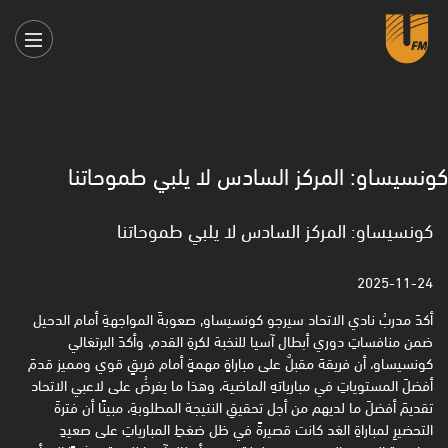
كونسيساو: المركز السادس لا يلبي طموحاتنا
كونسيساو: المركز السادس لا يلبي طموحاتنا
2025-11-24
أكدَ مدربُ نادي الاتحاد سيرجو كونسيساو, صعوبةَ المواجهةِ أمام الدحيل
ضمن منافساتِ دوري أبطال آسيا للنخبة ‏لكرةِ القدم، وأكدَ البرتغالي
كونسيساو، أن فريقهَ مقبلٌ على مباراةٍ مهمةٍ أمام فريقٍ قوي ومميز قدمَ
أفضلَ المستوياتِ في مبارياتهِ ‏الماضية، وهذا ما يفرضُ على لاعبي الاتحاد
تقديمَ أفضلَ ما لديهم من أجل تحقيقِ النتيجة المطلوبةِ، مبينًا أن فترةَ
‏التحضيرِ لمباراةِ الغد كانت قصيرةً في ظل ضغطِ المبارياتِ على صعيدِ