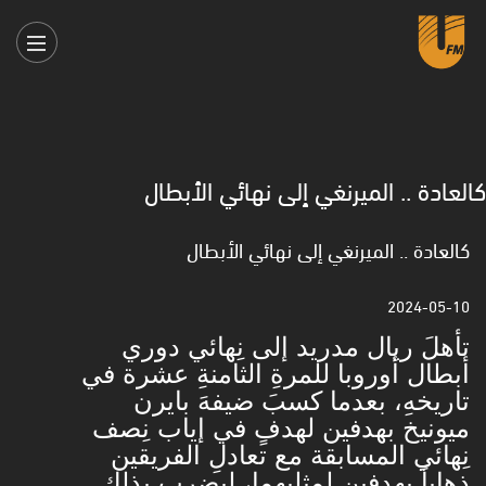
كالعادة .. الميرنغي إلى نهائي الأبطال
كالعادة .. الميرنغي إلى نهائي الأبطال
2024-05-10
تأهلَ ريال مدريد إلى نِهائي دوري
أبطال أوروبا للمرةِ الثامنةِ عشرة في
‏تاريخهِ، بعدما كسبَ ضيفهَ بايرن
ميونيخ بهدفين لهدفٍ في إياب نِصف
‏نِهائي المسابقة مع تعادلِ الفريقين
ذهاباً بهدفين لمثليهما، ليضرب بذلك