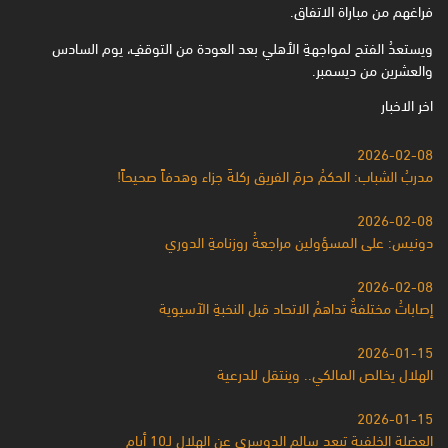
فراغهم من مباراة الاتفاق.‏
ويستعدُ الفتح لمواجهةِ الأهلي بعد العودة من التوقفِ، يوم السادس
والعشرين من ديسمبر. ‏
اخر الاخبار
2026-02-08
مدربُ الشباب: الحكمُ حرمَ الفريق ركلةَ جزاء وهدفاً صحيحاً!
2026-02-08
دونيس: على المسؤولين مراجعةُ روزنامةِ الدوري
2026-02-08
إصاباتُ مختلفةٌ تداهمُ الاتحاد قبل النخبةِ الآسيوية
2026-01-15
الهلال يخالص المالكي.. وينتقل للدرعية
2026-01-15
العضلة الخلفية تبعد سالم الدوسري عن الهلال لـ10 أيام