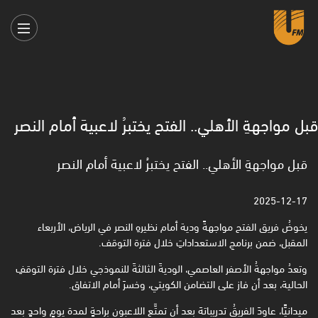
قبل مواجهةِ الأهلي.. الفتح يختبرُ لاعبيهَ أمام النصر ‏
قبل مواجهةِ الأهلي.. الفتح يختبرُ لاعبيهَ أمام النصر ‏
2025-12-17
يخوضُ فريق الفتح مواجهةً ودية أمام نظيرهِ النصر في الرياض، الأربعاء
المقبل، ضمن برنامجِ الاستعداداتِ خلال ‏فترة التوقف.‏
وتعدُ مواجهةُ الأصفر العاصمي، الوديةَ الثالثةَ للنموذجي خلال فترة التوقفِ
الحالية، بعد أن فاز على التضامن ‏الكويتي، وخسرَ أمام الاتفاق.‏
ميدانيًّا، عاودَ الفريقُ تدريباتهَ بعد أن تمتَّع اللاعبون براحةٍ لمدة يومٍ واحدٍ بعد