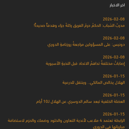
اخر الاخبار
2026-02-08
مدربُ الشباب: الحكمُ حرمَ الفريق ركلةَ جزاء وهدفاً صحيحاً!
2026-02-08
دونيس: على المسؤولين مراجعةُ روزنامةِ الدوري
2026-02-08
إصاباتُ مختلفةٌ تداهمُ الاتحاد قبل النخبةِ الآسيوية
2026-01-15
الهلال يخالص المالكي.. وينتقل للدرعية
2026-01-15
العضلة الخلفية تبعد سالم الدوسري عن الهلال لـ10 أيام
2026-01-15
الرابطة تعتمد 4 ملاعب لأندية التعاون والخلود وضمك والحزم لاستضافة
مبارياتها في الدوري