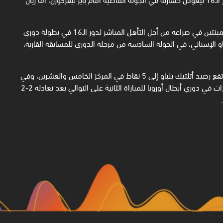
وفي مواجهة أخرى، أهدر فريق باريس سان جيرمان الفرنسي نقطتين ثمينتين في صراعه من أجل التأهل المباشر لدور الـ16 في بطولة دوري
و الإسباني، في الجولة السادسة من مرحلة الدوري للمسابقة القارية،
وأصبح في رصيد سان جيرمان، 13 نقطة في المركز الثالث، في حين ارتفع رصيد أتلتيك بلباو إلى 5 نقاط في المركز الخامس والعشرين، وفي
مواجهة أخرى، واصل فريق نيوكاسل يونايتد ابتعاده عن طريق الانتصارات في دوري أبطال أوروبا للمباراة الثانية على التوالي بعد تعادله 2-2