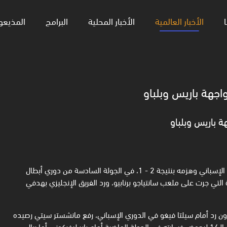
ا
الأخبار العالمية
الأخبار المحلية
البرامج
المذيعو
اجهة باريس وبلباو
ة باريس وبلباو
قلب فريق مانشستر سيتي الإنجليزي الطاولة على مضيفه ريال مدريد الإسباني وهزمه بنتيجة 2 - 1، في الجولة السادسة من دوري أبطال
يال مدريد على تقدمه في الدقيقة 28 من المباراة التي جرت على ملعب سانتياجو برنابيو، ورد الفريق الإنجليزي بهدفي
 دون رد أمام سيلتا فيغو في الدوري الإسباني، رفع مانشستر سيتي رصيده
إلى 13 نقطة في المركز الرابع، ليعزز حظوظه في التأهل المباشر لدور الـ16 ليعوض خسارته في الجولة الماضية أمام باير ليفركوزن، أما ريال