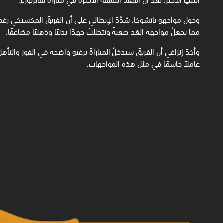
وحول مواجهةِ باتشوكا، شدّدَ الإيطالي على أن الفريقَ المكسيكي رغم
مما يجعلُ مواجهةَ الغد صعبةً وتتطلبُ جهدًا بدنيًا وذهنيًا مضاعفًا.
وأكدَ إنزاغي أن الفريقَ سيدخلُ المباراةَ برغبةٍ واضحة في الفوزِ والتأه
عاملاً حاسمًا في مثل هذه المواجهات.