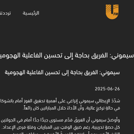
(current)
الرئيسية
ترددتن
سيموني: الفريق بحاجة إلى تحسين الفاعلية الهجومي
سيموني: الفريق بحاجة إلى تحسين الفاعلية الهجومية
2025-06-26
شدّدَ الإيطالي سيموني إنزاغي على أهميةِ تحقيقِ الفوز أمام باتشوكا،
في حالةِ تركيزٍ عالية، وأن الأداءَ خلال المباراتين كان رائعاً.
وأوضحَ سيموني أن الفريقَ قدّم مستوى جيدًا جدًا أمام في الجولتين ال
كل حصةٍ تدريبية، رغم ضيقِ الوقتِ بين المبارياتِ وقلةِ فرص الإعداد. 
الثلثِ الأخير، بعد أن افتقد اللمسةَ الأخيرة في مباراة سالزبورغ.