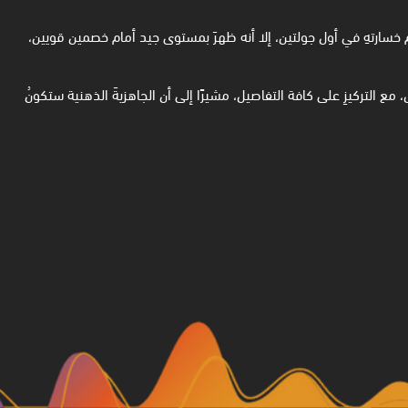
 خسارتهِ في أول جولتين، إلا أنه ظهرَ بمستوى جيد أمام خصمين قويين،
ل، مع التركيزِ على كافة التفاصيل، مشيرًا إلى أن الجاهزيةَ الذهنية ستكونُ