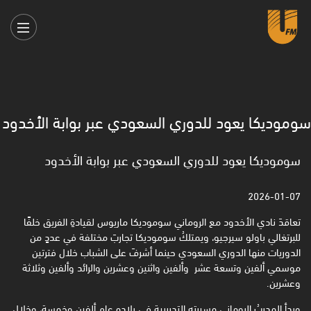
سوموديكا يعود للدوري السعودي عبر بوابة الأخدود
سوموديكا يعود للدوري السعودي عبر بوابة الأخدود
2026-01-07
تعاقدَ نادي الأخدود مع الروماني سوموديكا ماريوس لقيادةِ الفريق خلفًا
للبرتغالي باولو سيرجيو، ويمتلكُ سوموديكا تجاربَ مختلفة في عددٍ من
الدوريات منها الدوري السعودي حينما أشرفَ على الشباب خلال فترتين
موسمي ألفين وتسعة عشر وألفين واثنين وعشرين والرائد وألفين وثلاثة
وعشرين.
وبدأ المدربُ الروماني مسيرته التدريبية في بلاده عام ألفين وخمسة، وخلال