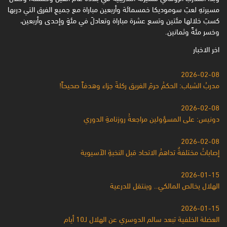
مسيرتهِ لعبَ سوموديكا خمسمائة وأربعين مباراة مع جميعِ الفرق التي دربها
كسبَ خلالها مئتين وتسع عشرة مباراة وتعادلَ في مئةٍ وإحدى وأربعين،
وخسر مئةً وثمانين.
اخر الاخبار
2026-02-08
مدربُ الشباب: الحكمُ حرمَ الفريق ركلةَ جزاء وهدفاً صحيحاً!
2026-02-08
دونيس: على المسؤولين مراجعةُ روزنامةِ الدوري
2026-02-08
إصاباتُ مختلفةٌ تداهمُ الاتحاد قبل النخبةِ الآسيوية
2026-01-15
الهلال يخالص المالكي.. وينتقل للدرعية
2026-01-15
العضلة الخلفية تبعد سالم الدوسري عن الهلال لـ10 أيام