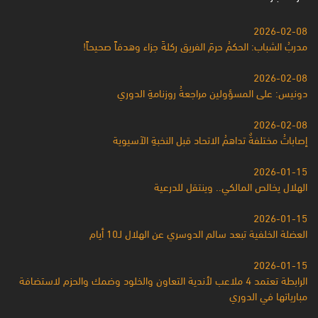
2026-02-08
مدربُ الشباب: الحكمُ حرمَ الفريق ركلةَ جزاء وهدفاً صحيحاً!
2026-02-08
دونيس: على المسؤولين مراجعةُ روزنامةِ الدوري
2026-02-08
إصاباتُ مختلفةٌ تداهمُ الاتحاد قبل النخبةِ الآسيوية
2026-01-15
الهلال يخالص المالكي.. وينتقل للدرعية
2026-01-15
العضلة الخلفية تبعد سالم الدوسري عن الهلال لـ10 أيام
2026-01-15
الرابطة تعتمد 4 ملاعب لأندية التعاون والخلود وضمك والحزم لاستضافة
مبارياتها في الدوري