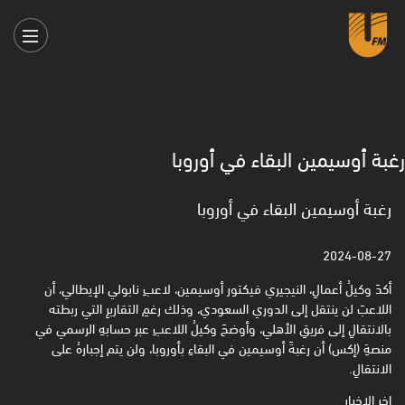
رغبة أوسيمين البقاء في أوروبا
رغبة أوسيمين البقاء في أوروبا
2024-08-27
أكدَ وكيلُ أعمالِ، النيجيري فيكتور أوسيمين، لاعبِ نابولي الإيطالي، أن
اللاعبَ لن ينتقل إلى الدوري السعودي، وذلك رغمِ التقاريرِ التي ربطته
بالانتقالِ إلى فريقِ الأهلي، وأوضحَ وكيلُ اللاعبِ عبر حسابهِ الرسمي في
منصةِ (إكس) أن رغبةَ أوسيمين في البقاءِ بأوروبا، ولن يتم إجبارهُ على
الانتقالِ.
اخر الاخبار