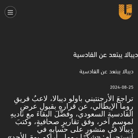
ديبالا يبتعد عن القادسية
ديبالا يبتعد عن القادسية
2024-08-25
تراجعَ الأرجنتيني باولو ديبالا، لاعبُ فريقِ
روما الإيطالي، عن قرارهِ بقبولِ عرضِ
القادسية السعودي، وفضَّلَ البقاءَ مع ناديهِ
لموسمٍ آخر، وفق تقاريرٍ صحافيةٍ، وكتبَ
ديبالا في منشورٍ على حسابهِ في
آنستجرام: «شكرًا روما.. أراكم يومَ الأحد»