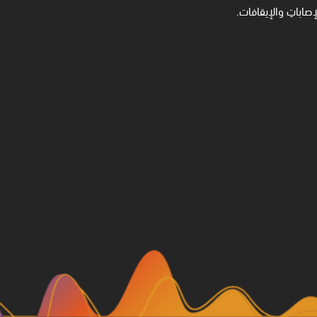
لإصاباتِ والإيقافات.‏