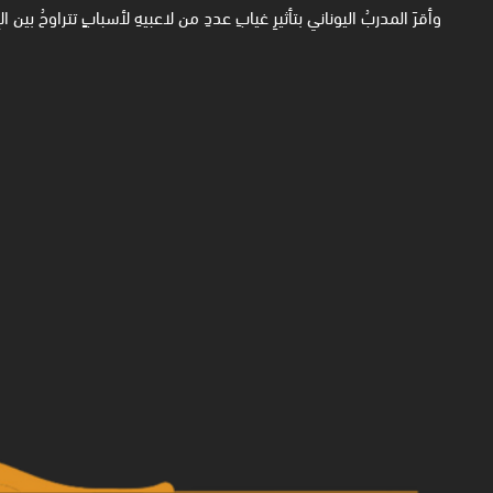
وأقرَ المدربُ اليوناني بتأثيرِ غيابِ عددِ من لاعبيهِ لأسبابٍ تتراوحُ بين ا