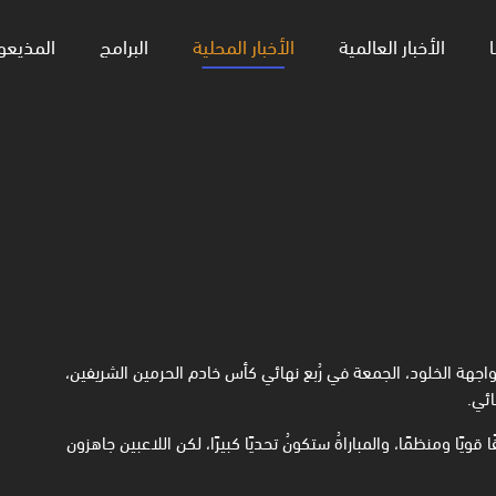
ا
الأخبار العالمية
الأخبار المحلية
البرامج
المذيعو
مواجهة الخلود، الجمعة في رُبع نهائي كأس ‏خادم الحرمين الشريفين،
ئي. ‏
يًا ومنظمًا، والمباراةُ ستكونُ تحديًا كبيرًا، ‏لكن اللاعبين جاهزون