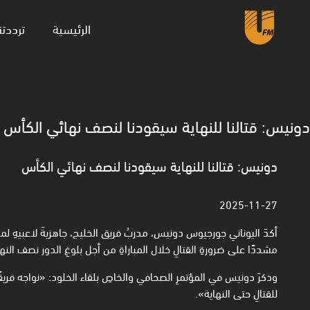
(current)
الرئيسية
ترددتن
دونيس: قتالنا للنهاية سيقودنا لنصف نهائي الكأس
دونيس: قتالنا للنهاية سيقودنا لنصف نهائي الكأس
2025-11-27
أكدَ اليوناني جورجيوس دونيس، مدربُ فريق الخليج، جاهزيةَ لاعبيهِ ل
مشددًا على ضرورةِ القتالِ خلال المباراةِ من أجل بلوغِ الدور نصف النها
وذكرَ دونيس في المؤتمرِ الصحافي والخاصِ بلقاء الخلود: «نواجه فريقًا قو
للقتالِ حتى النهاية». ‏