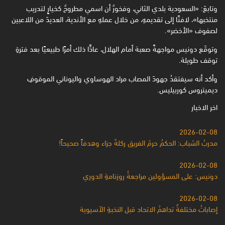
وتابعَ: «السعودية بلدي الثاني، وفخورٌ أن اسمي مطروحٌ كخيارٍ لتدريب
منتخبها»، لافتًا إلى تقديمهِ، من خلال عملهِ مع الأندية، العديدَ من اللاعبين
لصفوف «الأخضر».
وتوقَع دونيس مواجهةً صعبة أمام الهلال، عادًّا ذلك أمرًا طبيعيًا بعد فترةِ
توقف طويلة.
وأكد أنه سيفتقدُ جهودَ المصاب مراد الهوساوي واليوناني الموقوفِ
ديميتروس كوربيليس.
اخر الاخبار
2026-02-08
مدربُ الشباب: الحكمُ حرمَ الفريق ركلةَ جزاء وهدفاً صحيحاً!
2026-02-08
دونيس: على المسؤولين مراجعةُ روزنامةِ الدوري
2026-02-08
إصاباتُ مختلفةٌ تداهمُ الاتحاد قبل النخبةِ الآسيوية