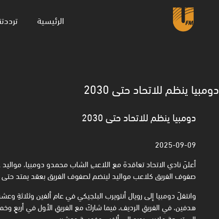
(current)
الرئيسية
ترددتن
دومبيا ينظم للاتحاد حتى 2030
دومبيا ينظم للاتحاد حتى 2030
2025-09-09
أعلنَ نادي الاتحاد تعاقدهَ مع اللاعبِ الشاب محمدو دومبيا، مواليد ع
صفوف الفريق كلاعب مواليد لينضم لصفوف الفريق بعقد يمتد حتى أل
وانتقلَ دومبيا إلى رويال أنتويرب البلجيكي في عام ألفين وثلاثةِ وع
هدفين، في الفريقِ الرديف، فيما شاركَ مع الفريقِ الأول في أربعٍ وخ
إلى تسعةِ ملايين يورو إلى ألفين وخمسة وعشرين.