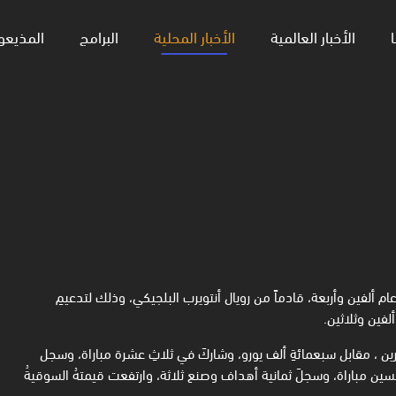
ا
الأخبار العالمية
الأخبار المحلية
البرامج
المذيعو
ام ألفين وأربعة، قادماً من رويال أنتويرب البلجيكي، وذلك لتدعيمِ
فين وثلاثين.
شرين ، مقابل سبعمائةِ ألف يورو، وشاركَ في ثلاثِ عشرة مباراة، وسجل
مسين مباراة، وسجلَ ثمانية أهداف وصنع ثلاثة، وارتفعت قيمتهُ السوقيةُ