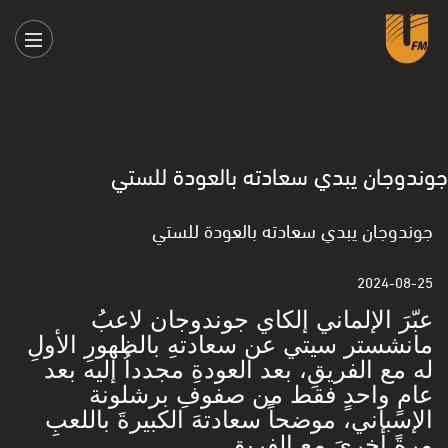
جوندوجان يبدي سعادته بالعودة للستي
جوندوجان يبدي سعادته بالعودة للستي
2024-08-25
عبّرَ الإلماني إلكاي جوندوجان لاعبُ
مانشستر سيتي عن سعادتهِ بالظهورِ الأولِ
له مع الفريقِ، بعد العودةِ مجدداُ إليه بعد
عامٍ واحدٍ فقط من صفوفِ برشلونة
الإسباني، موضحاً سعادتهَ الكبيرةَ باللعبِ
مرةً أخرىَ مع الفريقِ.