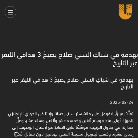
بهدفهِ في شباكِ الستي صلاح يصبحُ 3 هدافي الليفر
عبر التاريخ
بهدفهِ في شباكِ الستي صلاح يصبحُ 3 هدافي الليفر عبر
التاريخ
2025-02-24
تغلَّبَ فريقُ ليفربول على مانشستر سيتي ذهابًا وإيابًا في الدوري الإنجليزي
للمرَّةِ الأولى منذ موسم ألفين وخمسة عشر ‏وألفين وستة عشر، وعزَّز
صدارتهَ في جدول الترتيب، موسِّعًا فارقَ النقاطِ مع أرسنال، الوصيفِ، إلى
إحدى عشرة، ‏وكسِب ليفربول مضيفهَ الستي بهدفين دون مقابل، مُكرِّرًا