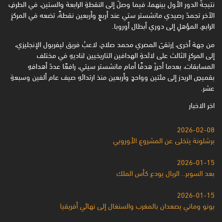
نتيجةَ الدور الأول بينهما، فيما وصلَ إلى النقطةِ الرابعة ‏والستين، في الطرفِ
الآخر تجمدَ رصيدي مانشستر ستي عند أربعٍ وأربعين نقطةً، تضعه في المركزِ
الرابع، المؤهلِ ‏إلى دوري أبطال أوروبا.‏
من جهة أخرى، اِرتقىَ المصري محمد صلاح، لاعبُ فريق ليفربول الإنجليزي،
إلى المركزِ الثالث على لائحةِ الهدافين التاريخيين لناديهِ ‏في مختلف
المسابقات، بعدما أحرزَ هدفًا أمام مانشستر سيتي، رافعًا عددَ أهدافهِ
بقميصِ الريدز إلى مئتين وواحدٍ ‏وأربعين منذ ارتدائهِ صيف عام ألفين وسبعةِ
عشر.‏
اخر الاخبار
2026-02-08
برشلونة يتخلى عن المشروعِ الأوروبي
2026-01-15
بعد السوبر.. الريال يودع كأس الملك
2026-01-15
بونو وماني يصعدان بالمغرب والسنغال إلى نهائي أفريقيا