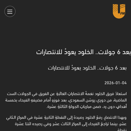
بعد 6 جولات.. الخلود يعودُ للانتصارات
بعد 6 جولات.. الخلود يعودُ للانتصارات
2026-01-04
استعادَ فريق الخلود نغمةَ الانتصاراتِ الغائبةِ عن الفريق في الجولات الست
الماضية، من دوري روشن السعودي، بعد فوزهِ أمام مضيفهِ الفيحاء بخمسة
أهدافٍ دون رد، ضمن مبارياتِ الجولةِ الثالثةِ عشرة.
وبهذا الانتصارِ، رفعَ الخلود رصيدهَ إلى النقطةِ الثانيةِ عشرة في المركزِ الـثاني
عشر، بينما تراجعَ الفيحاء إلى المركز الثالث عشر وفي رصيده اثنتا عشرة
نقطة.