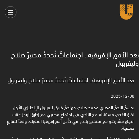
بعد الأممِ الإفريقية.. اجتماعاتٌ تُحددُ مصيرَ صلاح
وليفربول
بعد الأممِ الإفريقية.. اجتماعاتٌ تُحددُ مصيرَ صلاح وليفربول
2025-12-08
يحسمُ النجمُ المصري محمد صلاح، مهاجمُ فريق ليفربول الإنجليزي الأول
لكرةِ القدم، مستقبلهَ مع النادي في اجتماعٍ ‏مصيري مع إدارةِ الريدز عقب
انتهاءِ مشاركتهِ مع منتخبِ بلادهِ في كأس أمم إفريقيا المقبلة، وفقاً لتقاريرٍ
صحفية.‏
وذكرت التقاريرُ، أن صلاح في حال قرَّرَ الرحيلَ عن النادي الإنجليزي، سيكونُ