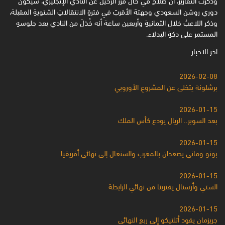
دوري روشن السعودي وجهتهَ ‏الأقربَ في فترةِ الانتقالاتِ الشتويةِ المقبلة،
وذكر اللاعبُ خلال الثمانيةِ وأربعين ساعة أنه خُذلَ من النادي بعد جلوسهِ
المستمر على دكةِ البدلاء.‏
اخر الاخبار
2026-02-08
برشلونة يتخلى عن المشروعِ الأوروبي
2026-01-15
بعد السوبر.. الريال يودع كأس الملك
2026-01-15
بونو وماني يصعدان بالمغرب والسنغال إلى نهائي أفريقيا
2026-01-15
الستي وأرسنال يقتربنا من نهائي الرابطة
2026-01-15
جريزمان يقود أتلتيكو إلى ربع النهائي