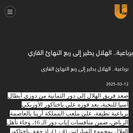
برباعية.. الهلال يطير إلى ربع النهائ القاري
برباعية.. الهلال يطير إلى ربع النهائ القاري
2025-03-12
صعد فريق الهلال إلى دور الثمانية من دوري أبطال
آسيا للنخبة، بعد فوزه على باختاكور الأوزبكي
برباعية نظيفة، على ملعب المملكة أرينا بالعاصمة
الرياض، ضمن منافسات إياب دور الـ 16،
وجاء تأهل
الهلال بمجموع المباراتين (4 - 1)، إذ حقق باختاكور