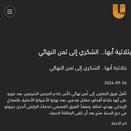
بثلاثية أبها... الشكري إلى ثمن النهائي
بثلاثية أبها... الشكري إلى ثمن النهائي
2024-09-26
تأهلَ فريق التعاون، إلى ثُمن نهائي كأس خادم الحرمين الشريفين، بعد فوزهِ
على أبها بثلاثةِ أهدافٍ مقابل هدفين، بعد نهايةِ الأشواطِ الأصليةِ، بالتعادلِ
الإيجابي بهدفٍ لمثلهِ، ويفقدُ الفريق القصيمي خدماتَ البرازيلي أندري جيروتو
في دورِ الستةِ عشرِ بعد أن تلقى البطاقةَ الحمراء.
اخر الاخبار