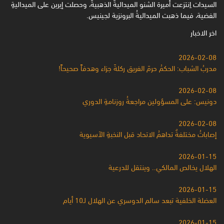
السيدات اِنتزعت أميرة الشنو الميداليةَ الذهبيةَ، وحصلت إيرين على الميداليةِ
الفضية، فيما ذهبت الميداليةُ البرونزية لجينيس.
اخر الاخبار
2026-02-08
مدربُ الشباب: الحكمُ حرمَ الفريق ركلةَ جزاء وهدفاً صحيحاً!
2026-02-08
دونيس: على المسؤولين مراجعةُ روزنامةِ الدوري
2026-02-08
إصاباتُ مختلفةٌ تداهمُ الاتحاد قبل النخبةِ الآسيوية
2026-01-15
الهلال يخالص المالكي.. وينتقل للدرعية
2026-01-15
العضلة الخلفية تبعد سالم الدوسري عن الهلال لـ10 أيام
2026-01-15