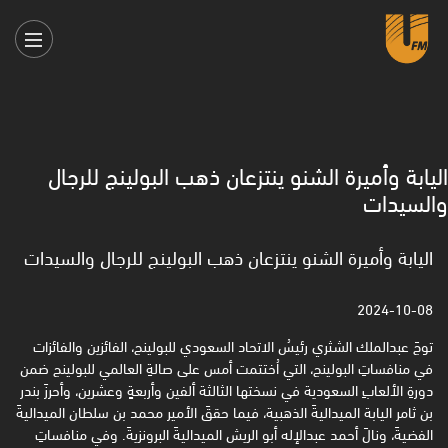
اليابة وأميرة الشنو ينتزعان ذهب البولينج للرجال
والسيدات
اليابة وأميرة الشنو ينتزعان ذهب البولينج للرجال والسيدات
2024-10-08
توجَ عبدالملك الشثري رئيسُ الاتحاد السعودي للبولينج، الفائزين والفائزات
في منافساتِ البولينج، التي اُختتمت أمس على صالةِ العالمي للبولينج ضمن
دورةِ الألعابِ السعودية في نسختها الثالثة ألفين وأربعةٍ وعشرين، وأحرزَ بندر
بن ثامر اليابة الميداليةَ الذهبية، فيما حققَ الأمير محمد بن سلطان الميداليةَ
الفضيةَ، ونالَ أحمد عبدالإله أبو الريش الميداليةَ البرونزيةَ. وفي منافساتِ