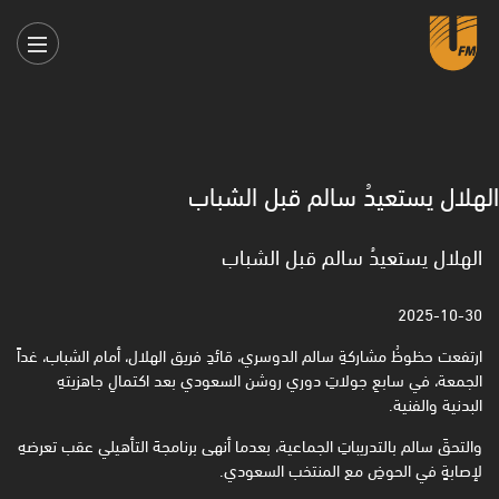
الهلال يستعيدُ سالم قبل الشباب
الهلال يستعيدُ سالم قبل الشباب
2025-10-30
ارتفعت حظوظُ مشاركةِ سالم الدوسري، قائدِ فريق الهلال، أمام الشباب، غداً
الجمعة، في سابعِ جولاتِ دوري روشن ‏السعودي بعد اكتمالِ جاهزيتهِ
البدنية والفنية.‏
والتحقَ سالم بالتدريباتِ الجماعية، بعدما أنهى برنامجهَ التأهيلي عقب تعرضهِ
لإصابةٍ في الحوضِ مع المنتخب ‏السعودي.‏