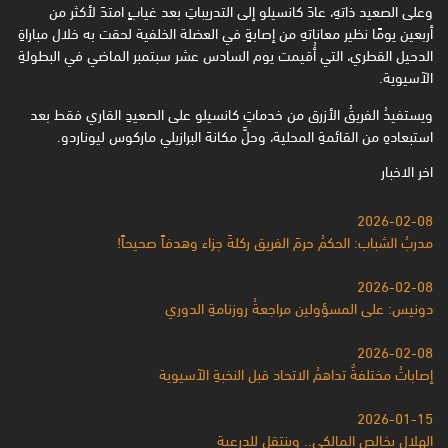
وعلى الصعيد ذاتهِ، عادَ كانسيلو إلى التدريباتِ بعد غيابٍ امتدَ لأكثر من
أربعين يومًا نظير معاناتهِ من إصابةٍ في ‏العضلة الخلفية لحقت به خلال مباراةِ
الدحيل القطري، التي أُقيمت يوم السادس عشر سبتمبر الماضي في البطولةِ
‏الآسيوية.‏
ويستفيدُ الفريقُ الأزرق من خدماتِ كانسيلو على الصعيدِ القاري فقط بعد
استبعادهِ من القائمةِ المحلية، وحلَّ مكانهَ ‏البرازيلي ماركوس ليوناردو.‏
اخر الاخبار
2026-02-08
مدربُ الشباب: الحكمُ حرمَ الفريق ركلةَ جزاء وهدفاً صحيحاً!
2026-02-08
دونيس: على المسؤولين مراجعةُ روزنامةِ الدوري
2026-02-08
إصاباتُ مختلفةٌ تداهمُ الاتحاد قبل النخبةِ الآسيوية
2026-01-15
الهلال يخالص المالكي.. وينتقل للدرعية