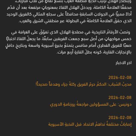
محققًا العلامةَ الكاملة، ويدخلُ الهلال اللقاءَ بمعنوياتٍ مرتفعة بعد أن قدّم
أداءً مميزًا في الجولاتِ السابقةِ محافظاً على سجلهِ المثالي كالفريق الوحيد
الذي حققَ العلامةَ الكاملةَ في البطولة عبر منطقتي الشرق والغرب.
وتصبُ الأرقامُ التاريخية في مصلحةِ الهلال، الذي تفوّقَ على الغرافة في
خمس مواجهاتٍ من أصل سبع جمعت الفريقين سابقًا، ما يجعلُ اللقاءَ اختبارًا
صعبًا للفريق القطري أمام منافس يتمتعُ بخبرةٍ آسيوية واسعة وبتاريخٍ حافلٍ
بالإنجازات القارية، كونه بطلَ القارةِ أربع مرات.
اخر الاخبار
2026-02-08
مدربُ الشباب: الحكمُ حرمَ الفريق ركلةَ جزاء وهدفاً صحيحاً!
2026-02-08
دونيس: على المسؤولين مراجعةُ روزنامةِ الدوري
2026-02-08
إصاباتُ مختلفةٌ تداهمُ الاتحاد قبل النخبةِ الآسيوية