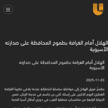
الهلال أمام الغرافة بطموح المحافظة على صدارته
الآسيوية
الهلال أمام الغرافة بطموح المحافظة على صدارته
الآسيوية
2025-11-03
يطمحُ فريق الهلال إلى مواصلةِ سلسلةِ انتصاراتهِ عندما يلاقي نظيرهَ الغرافة
القطري اليوم الاثنين على إستاد ثاني بن جاسم في مدينة الريان، ضمن
الجولةِ الرابعةِ من منافساتِ منطقةِ الغرب في دوري أبطال آسيا للنخبة.
ويتصدرُ الهلال ترتيبَ أنديةِ منطقة الغرب بتسع نقاطٍ من ثلاثِ مباريات،