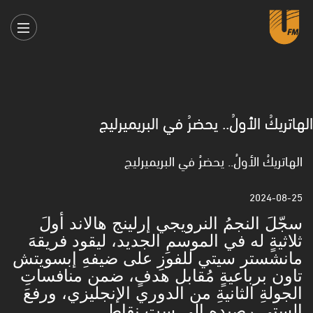
الهاتريكُ الأولُ.. يحضرُ في البريميرليج
الهاتريكُ الأولُ.. يحضرُ في البريميرليج
2024-08-25
سجّلَ النجمُ النرويجي إرلينج هالاند أولَ
ثلاثيةٍ له في الموسمِ الجديد، ليقود فريقهَ
مانشستر سيتي للفوزِ على ضيفهِ إبسويتش
تاون برباعيةٍ مُقابل هدفٍ، ضمن منافساتِ
الجولةِ الثانيةِ من الدوري الإنجليزي، ورفعَ
الستي رصيدهِ إلى ستِ نقاطٍ.