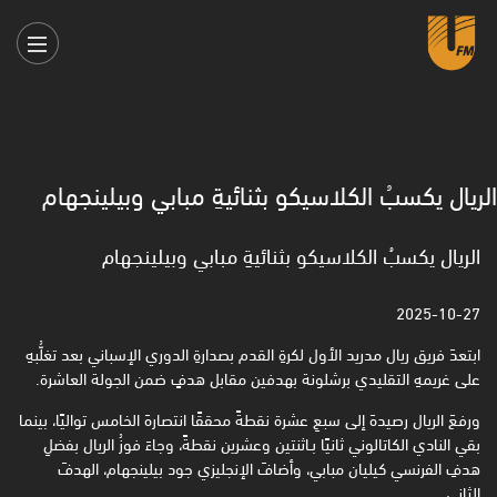
الريال يكسبُ الكلاسيكو بثنائيةِ مبابي وبيلينجهام
الريال يكسبُ الكلاسيكو بثنائيةِ مبابي وبيلينجهام
2025-10-27
ابتعدَ فريق ريال مدريد الأول لكرةِ القدم بصدارةِ الدوري الإسباني بعد تغلُّبهِ
على غريمهِ التقليدي برشلونة بهدفين مقابل هدفٍ ضمن الجولة العاشرة.
ورفعَ الريال رصيدهَ إلى سبعِ عشرة نقطةً محققًا انتصارهَ الخامس تواليًا، بينما
بقي النادي الكاتالوني ثانيًا بـاثنتين وعشرين نقطةً، وجاءَ فوزُ الريال بفضلِ
هدفِ الفرنسي كيليان مبابي، وأضافَ الإنجليزي جود بيلينجهام، الهدفَ
الثاني.