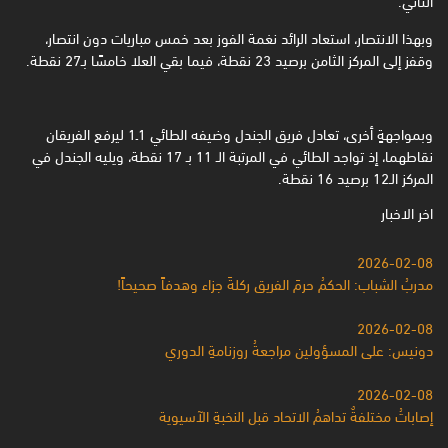
وبهذا الانتصار، استعاد الرائد نغمة الفوز بعد خمس مباريات دون انتصار،
وقفز إلى المركز الثامن برصيد 23 نقطة، فيما بقي العلا خامسًا بـ27 نقطة.
وبمواجهةٍ أخرى، تعادل فريق الجندل وضيفه الطائي 1ـ1 ليرفع الفريقان
نقاطهما، إذ تواجد الطائي في المرتبة الـ 11 بـ 17 نقطة، ويليه الجندل في
المركز الـ12 برصيد 16 نقطة.
اخر الاخبار
2026-02-08
مدربُ الشباب: الحكمُ حرمَ الفريق ركلةَ جزاء وهدفاً صحيحاً!
2026-02-08
دونيس: على المسؤولين مراجعةُ روزنامةِ الدوري
2026-02-08
إصاباتُ مختلفةٌ تداهمُ الاتحاد قبل النخبةِ الآسيوية