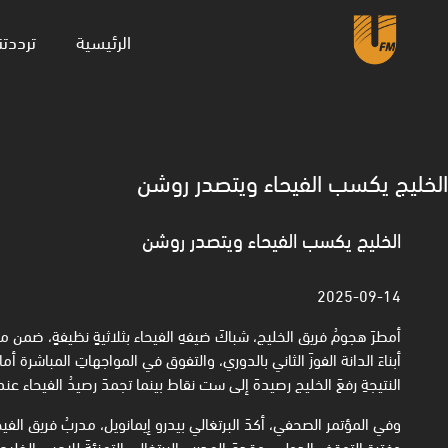
(current)
الرئيسية
ترددتن
الخليج يكسب الفيحاء ويتصدر روشن
الخليج يكسب الفيحاء ويتصدر روشن
2025-09-14
أمطرَ هجومُ فريق الخليج، شباكَ ضيفهِ الفيحاء بثلاثيةٍ نظيفةٍ، ضمن
أبناءَ الدانة الفوزَ الثاني بالدوري، والتفوق في المواجهاتِ المباشرة أ
النتيجةِ رفعَ الخليج رصيدهَ إلى ست نقاط بينما تجمدَ رصيدُ الفيحاء عند
وفي المؤتمر الصحفي، أكدَ البرتغالي بيدرو إيمانويل، مدربُ فريق الفيحا
وفترةِ التوقفِ الدولي، وقدمَ المدرب البرتغالي التهنئةَ للاعبي الخليج