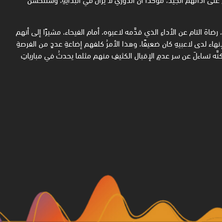
هَ التام عن الأداءِ الذي قدَّمه لاعبوه، أمام الفيحاء، مشيرًا إلى أنهم
نهاء لدى لاعبيهِ كان ضعيفًا، وهذا الأمرُ كلفهم إضاعةِ عددٍ من الفرصةِ
نَّه تساءلَ عن سر عدمِ الإقبال الكثيفِ منهم مثلما يحدثُ في مبارياتِ