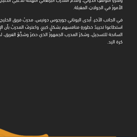
الأمورُ في الجولاتِ المقبلة.
في الجانب الآخر، أبدى اليوناني جورجوس دونيس، مدربُ فريق الخليج، رضا
استطاعوا تحييدَ خطورةِ منافسهم بشكلٍ كبيرٍ، واعترفَ المدربُ بأن الإ
السانحة للتسجيل، وشكرَ المدرب الجمهورَ الذي حضرَ وشجَّعَ الفريق، لك
كرة اليد.