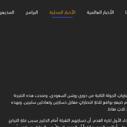
ا
الأخبار العالمية
الأخبار المحلية
البرامج
المذيعو
 مبارياتِ الجولة الثانية من دوري روشن السعودي، ومنحت هذه النتيجة
مام ضيفهِ بواقع ثلاثةِ انتصاراتٍ مقابل خسارتين وتعادلين سلبيين، وبهذه
 ثلاثِ نقاط.
ء الأول لكرة القدم، أن خسارتهم الثقيلة أمام الخليج بسببِ قلةِ التركيزِ،
 على أدائهم الجيد، مؤكداً أن الدوري لا يزالُ في البدايةِ، وستتحسنُ