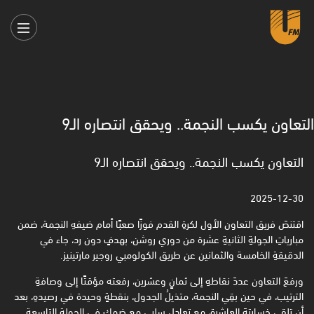
التعاون يكسب النجمة.. ويحقق انتصاره الـ9
التعاون يكسب النجمة.. ويحقق انتصاره الـ9
2025-12-30
اقتنصَ فريق التعاون الأول لكرةِ القدم فوزًا صعبًا أمام ضيفهِ النجمة، ضمن
مبارياتِ الجولةِ الثانيةِ عشرة من دوري روشن، بهدفٍ دون رد، جاء في
الدقيقةِ الخامسة والثمانين عن طريق الكولومبي روجير مارتينيز.
ورفعَ التعاون عددَ نقاطهِ إلى ثمانٍ وعشرين، رفعته مؤقتًا إلى وصافةِ
الترتيب، في حين بقِي النجمة، متذيلُ الجدول، بنقطةٍ وحيدة في رصيدهِ، بعد
أن تلقى خسارتهَ العاشرة، مع تعادلٍ سلبي مع ضمك في الجولة التاسعة.