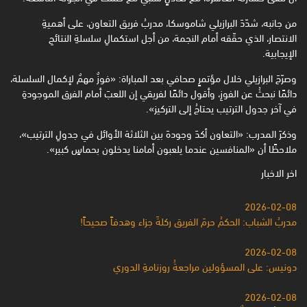
من جانبه، شدّدَ البرازيلي شاموسكا، مدربُ فريق التعاون، على أهميةِ
الانتصار، الذي حقّقه أمام النجمة، من أجل استكمالِ سلسلةِ النتائجِ
الإيجابية.
وصرّحَ البرازيلي خلال مؤتمرٍ صحافي بعد المباراة: «فوزٌ مهمٌ لإكمال السلسلة،
دائمًا نبحثُ عن الفوزِ، وأقول دائمًا لفريقي إن اللعبَ أمام الفرق الموجودةِ
في آخر جدول الترتيب يحتاجُ إلى التركيز».
وذكرَ المدرب: «التعاون أكدَ وجودهَ بين الثلاثة الأوائل في جدولِ الترتيب»،
ملاحظًا أن «المنافسين عندما يلعبون أمامنا يدخلون بحماسٍ كبير».
اخر الاخبار
2026-02-08
مدربُ الشباب: الحكمُ حرمَ الفريق ركلةَ جزاء وهدفاً صحيحاً!
2026-02-08
دونيس: على المسؤولين مراجعةُ روزنامةِ الدوري
2026-02-08