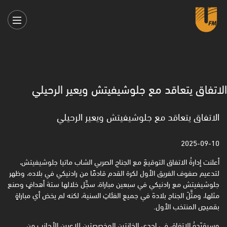
الاتفاق يتعاقد مع جلوشيفيتش ويعير الرحيلي
الاتفاق يتعاقد مع جلوشيفيتش ويعير الرحيلي
2025-09-10
أعلنت إدارةُ الاتفاق التوقيعَ مع الجناحِ الصربي الشاب ماتيا جلوشيفيتش،
لتدعيم صفوف الفريق الأول لكرة القدم قادمًا من رادنيكي في بلاده، وظهر
جلوشيفيتش مع رادنيكي في سبعين مباراة، سجَّل خلالها ستة أهدافٍ وصنع
مثلها، ومثَّلَ الجناح بلادهَ في جميعِ الفئاتِ السنية، لكنه لم يخض أي مباراةٍ
بقميصِ المنتخب الأول.
وسيقيّدهُ الاتفاق في إحدى الخانتين المخصصتين للاعبين الأجانب من