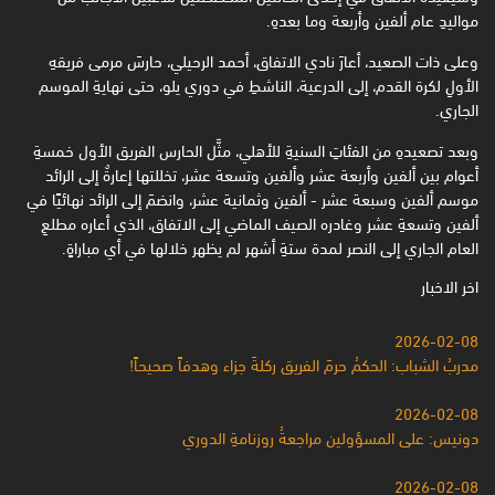
مواليدِ عام ألفين وأربعة وما بعدهِ.
وعلى ذات الصعيد، أعارَ نادي الاتفاق، أحمد الرحيلي، حارسَ مرمى فريقهِ
الأولِ لكرة القدم، إلى الدرعية، الناشطِ في دوري يلو، حتى نهايةِ الموسم
الجاري.
وبعد تصعيدهِ من الفئاتِ السنيةِ للأهلي، مثَّل الحارس الفريق الأول خمسةِ
أعوام بين ألفين وأربعة عشر وألفين وتسعة عشر، تخللتها إعارةٌ إلى الرائد
موسم ألفين وسبعة عشر - ألفين وثمانية عشر، وانضمَ إلى الرائد نهائيًا في
ألفين وتسعةِ عشر وغادره الصيف الماضي إلى الاتفاق، الذي أعاره مطلعِ
العام الجاري إلى النصر لمدة ستةِ أشهر لم يظهر خلالها في أي مباراةٍ.
اخر الاخبار
2026-02-08
مدربُ الشباب: الحكمُ حرمَ الفريق ركلةَ جزاء وهدفاً صحيحاً!
2026-02-08
دونيس: على المسؤولين مراجعةُ روزنامةِ الدوري
2026-02-08