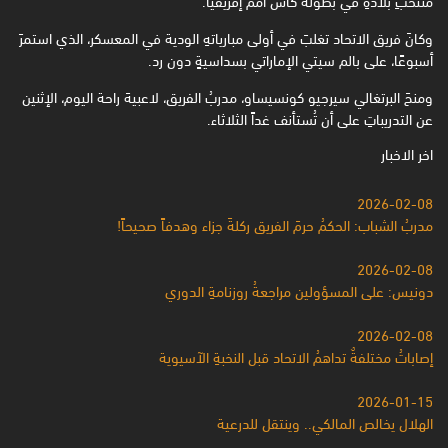
وكانَ فريق الاتحاد تغلبَ في أولى مبارياتهِ الودية في المعسكر، الذي استمرَ
أسبوعًا، على بالم سيتي الإماراتي ‏بسداسيةٍ دون رد.‏
ومنحَ البرتغالي سيرجيو كونسيساو، مدربُ الفريق، لاعبيهَ راحة اليوم، الإثنين
عن التدريباتِ على أن تُستأنف غداً ‏الثلاثاء.‏
اخر الاخبار
2026-02-08
مدربُ الشباب: الحكمُ حرمَ الفريق ركلةَ جزاء وهدفاً صحيحاً!
2026-02-08
دونيس: على المسؤولين مراجعةُ روزنامةِ الدوري
2026-02-08
إصاباتُ مختلفةٌ تداهمُ الاتحاد قبل النخبةِ الآسيوية
2026-01-15
الهلال يخالص المالكي.. وينتقل للدرعية