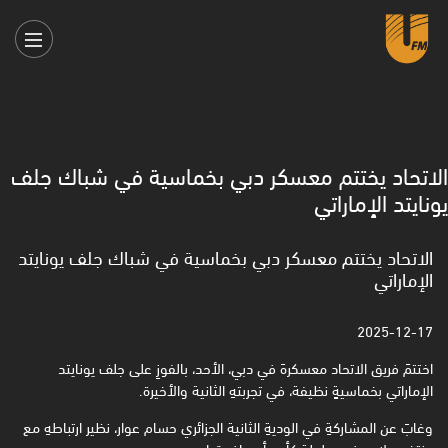
الاتحاد يختتم معسكر دبي بخماسية في شباك جلف
يونايتد الإماراتي
الاتحاد يختتم معسكر دبي بخماسية في شباك جلف يونايتد
الإماراتي
2025-12-17
اختتمَ فريق الاتحاد معسكرهَ في دبي، الأحد، بالفوزِ على جلف يونايتد
الإماراتي بخماسيةٍ نظيفة، في تجربتهِ الثانية ‏والأخيرة. ‏
وغابَ عن المشاركةِ في الوديةِ الثانية الجزائري حسام عوار، نظير ارتباطهِ مع
منتخبِ بلادهِ في بطولة كأس أمم ‏إفريقيا.‏