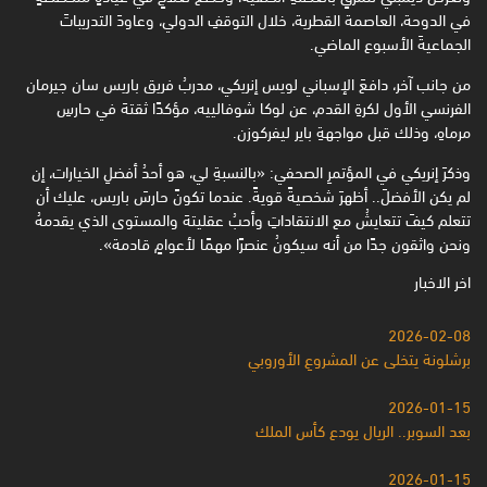
في الدوحة، العاصمة القطرية، خلال التوقفِ الدولي، وعاودَ التدريباتَ
الجماعيةَ الأسبوع الماضي.
من جانب آخر، دافعَ الإسباني لويس إنريكي، مدربُ فريق باريس سان جيرمان
الفرنسي الأول لكرةِ القدم، عن لوكا شوفالييه، مؤكدًا ثقتهَ في حارسِ
مرماهِ، وذلك قبل مواجهةِ باير ليفركوزن.
وذكرَ إنريكي في المؤتمرِ الصحفي: «بالنسبةِ لي، هو أحدُ أفضلِ الخيارات، إن
لم يكن الأفضلَ.. أظهرَ شخصيةً قويةً. عندما تكونً حارسَ باريس، عليك أن
تتعلم كيفَ تتعايشُ مع الانتقاداتِ وأحبُ عقليتهَ والمستوى الذي يقدمهُ
ونحن واثقون جدًا من أنه سيكونُ عنصرًا مهمًا لأعوامٍ قادمة».
اخر الاخبار
2026-02-08
برشلونة يتخلى عن المشروعِ الأوروبي
2026-01-15
بعد السوبر.. الريال يودع كأس الملك
2026-01-15