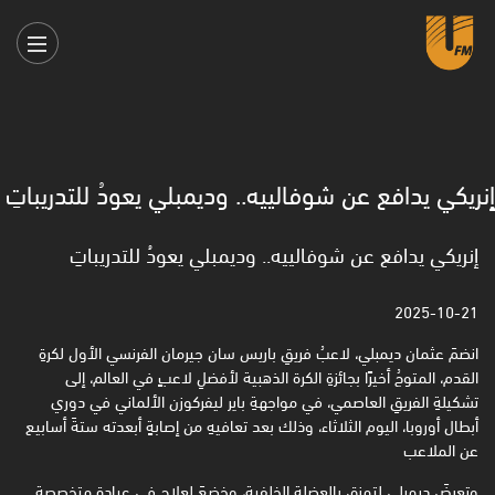
إنريكي يدافع عن شوفالييه.. وديمبلي يعودُ للتدريباتِ
إنريكي يدافع عن شوفالييه.. وديمبلي يعودُ للتدريباتِ
2025-10-21
انضمَ عثمان ديمبلي، لاعبُ فريقِ باريس سان جيرمان الفرنسي الأول لكرةِ
القدم، المتوجُ أخيرًا بجائزةِ الكرة الذهبية لأفضلِ لاعبٍ في العالم، إلى
تشكيلةِ الفريقِ العاصمي، في مواجهةِ باير ليفركوزن الألماني في دوري
أبطال أوروبا، اليوم الثلاثاء، وذلك بعد تعافيهِ من إصابةٍ أبعدته ستةَ أسابيع
عن الملاعب
وتعرضَ ديمبلي لتمزقٍ بالعضلةِ الخلفية، وخضعَ لعلاجٍ في عيادةٍ متخصصةٍ