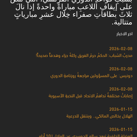
على إيقافِ اللاعبِ مباراةً واحدةً إذا نالَ
ثلاثَ بطاقاتِ صفراء خِلال عشرِ مبارياتٍ
متتالية.
اخر الاخبار
2026-02-08
مدربُ الشباب: الحكمُ حرمَ الفريق ركلةَ جزاء وهدفاً صحيحاً!
2026-02-08
دونيس: على المسؤولين مراجعةُ روزنامةِ الدوري
2026-02-08
إصاباتُ مختلفةٌ تداهمُ الاتحاد قبل النخبةِ الآسيوية
2026-01-15
الهلال يخالص المالكي.. وينتقل للدرعية
2026-01-15
العضلة الخلفية تبعد سالم الدوسري عن الهلال لـ10 أيام