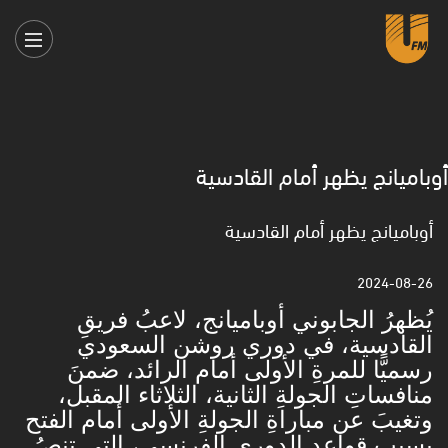
أوباميانج يظهر أمام القادسية
أوباميانج يظهر أمام القادسية
2024-08-26
يُظهرُ الجابوني أوباميانج، لاعبُ فريقِ
القادسية، في دوري روشن السعودي
رسميًّا للمرةِ الأولى أمام الرائد، ضمنَ
منافساتِ الجولةِ الثانية، الثلاثاء المقبل،
وتغيبَ عن مباراةِ الجولةِ الأولى أمام الفتح
بسببِ قواعدِ الدوري الفرنسي، التي تنصُ