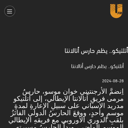
أتلتيكو.. يظم حارس أتالانتا
أتلتيكو.. يظم حارس أتالانتا
2024-08-28
اِنضمَّ الأرجنتيني خوان موسو، حارسُ
مرمى فريقِ أتالانتا الإيطالي، إلى أتلتيكو
مدريد الإسباني على سبيلِ الإعارةِ لمدةِ
موسمٍ واحدٍ، ووقعَ الحارسُ الدولي الفائزُ
بلقبِ الدوري الأوروبي مع فريقهِ الإيطالي
الموسمِ الماضي، وبدأَ الحارسُ مسيرته